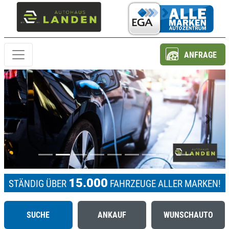
ANFRAGE
Previous
Next
15.000
STÄNDIG ÜBER
FAHRZEUGE ALLER MARKEN!
SUCHE
ANKAUF
WUNSCHAUTO