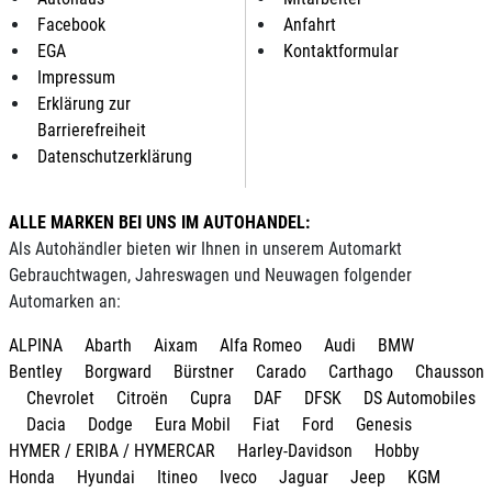
Facebook
Anfahrt
EGA
Kontaktformular
Impressum
Erklärung zur
Barrierefreiheit
Datenschutzerklärung
ALLE MARKEN BEI UNS IM AUTOHANDEL:
Als Autohändler bieten wir Ihnen in unserem Automarkt
Gebrauchtwagen, Jahreswagen und Neuwagen folgender
Automarken an:
ALPINA
Abarth
Aixam
Alfa Romeo
Audi
BMW
Bentley
Borgward
Bürstner
Carado
Carthago
Chausson
Chevrolet
Citroën
Cupra
DAF
DFSK
DS Automobiles
Dacia
Dodge
Eura Mobil
Fiat
Ford
Genesis
HYMER / ERIBA / HYMERCAR
Harley-Davidson
Hobby
Honda
Hyundai
Itineo
Iveco
Jaguar
Jeep
KGM