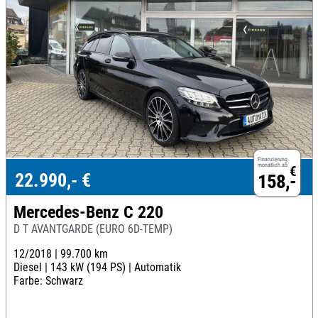
Finanzierung
monatlich ab
€
22.990,- €
158,-
Mercedes-Benz C 220
D T AVANTGARDE (EURO 6D-TEMP)
12/2018 |
99.700 km
Diesel |
143 kW (194 PS) |
Automatik
Farbe: Schwarz