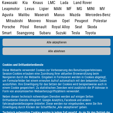
Kawasaki
Kia
Knaus
LMC
Lada
Land Rover
Leapmotor
Lexus
Ligier
MAN
MF
MG
MINI
MV
Agusta
Malibu
Maserati
Maxus
Mazda
Mercedes-Benz
Mitsubishi
Mooveo
Nissan
Opel
Peugeot
Polestar
Porsche
Pössl
Renault
Royal Alloy
Seat
Skoda
Smart
Ssangyong
Subaru
Suzuki
Tesla
Toyota
Volkswagen
Volvo
Weinsberg
e.GO
Alle akzeptieren
Alle ablehnen
Cookies und Drittanbieterdienste
Diese Webseite verwendet Cookies zur Verbesserung des Benutzungserlebnisses.
Session-Cookies erlauben eine Zuordnung Ihrer aktuellen Browsersitzung beim
Navigieren durch die Webseite. Eingaben in Formularen werden in Cookies abgelegt,
um Formularfelder bei einem erneuten Aufruf automatisch mit den bekannten Daten
auszufüllen. Ihre Einwilligung für das Setzen der Cookies wird beispielsweise auch in
einem Cookie gespeichert. Zu statistischen Zwecken wird zusätzlich die IP-Adresse in
Form von anonymisierten Webseitenzugriffszählern verwendet.
Neben diesen technisch notwendigen Diensten werden auf einigen Seiten
Drittanbieter-Dienste integriert: Google Analytics, Facebook und andere
fahrzeughandelbezogene Anbieter. Diese werden nur eingebunden, wenn Sie Ihre
Einwilligung durch Klicken der Schaltfläche „Alle akzeptieren" geben.
Technisch notwendige Cookies werden in jedem Fall gesetzt, da sie für den Betrieb der