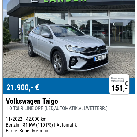
Finanzierung
monatlich ab
€
21.900,- €
151,-
Volkswagen Taigo
1.0 TSI R-LINE OPF (LED,AUTOMATIK,ALLWETTERR.)
11/2022 |
42.000 km
Benzin |
81 kW (110 PS) |
Automatik
Farbe: Silber Metallic